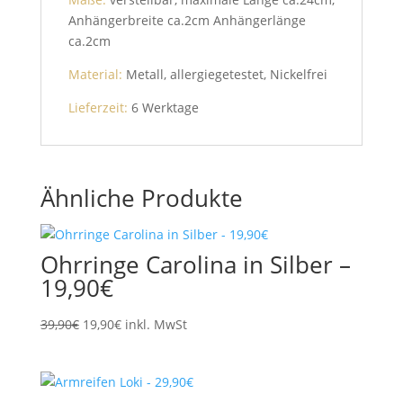
Anhängerbreite ca.2cm Anhängerlänge
ca.2cm
Material:
Metall, allergiegetestet, Nickelfrei
Lieferzeit:
6 Werktage
Ähnliche Produkte
Ohrringe Carolina in Silber –
19,90€
Ursprünglicher
Aktueller
39,90
€
19,90
€
inkl. MwSt
Preis
Preis
war:
ist:
39,90€
19,90€.