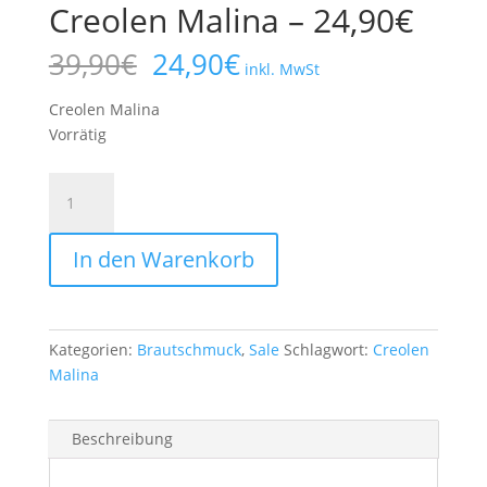
Creolen Malina – 24,90€
Ursprünglicher
Aktueller
39,90
€
24,90
€
inkl. MwSt
Preis
Preis
war:
ist:
Creolen Malina
39,90€
24,90€.
Vorrätig
Creolen
Malina
-
In den Warenkorb
24,90€
Menge
Kategorien:
Brautschmuck
,
Sale
Schlagwort:
Creolen
Malina
Beschreibung