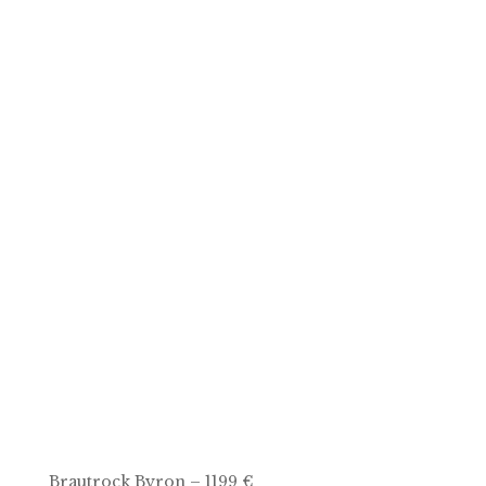
Brautrock Byron – 1199 €