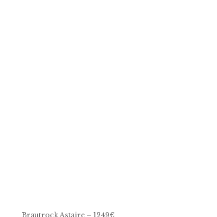
Brautrock Astaire – 1249€