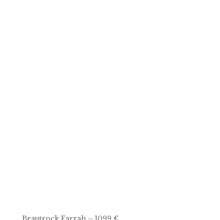
Brautrock Farrah – 1099 €