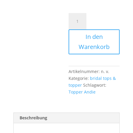
Brauttopper
Andie
-
In den
539€
Menge
Warenkorb
Artikelnummer:
n. v.
Kategorie:
bridal tops &
topper
Schlagwort:
Topper Andie
Beschreibung