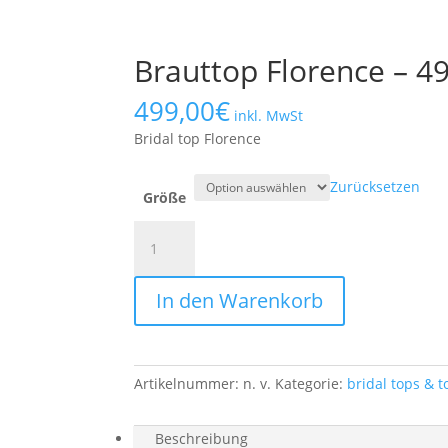
Brauttop Florence – 4
499,00
€
inkl. MwSt
Bridal top Florence
Zurücksetzen
Größe
Brauttop
Florence
-
In den Warenkorb
499€
Menge
Artikelnummer:
n. v.
Kategorie:
bridal tops & 
Beschreibung