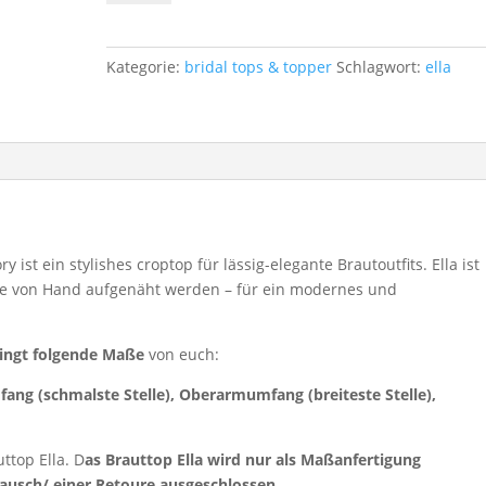
-
489€
Menge
Kategorie:
bridal tops & topper
Schlagwort:
ella
 ist ein stylishes croptop für lässig-elegante Brautoutfits. Ella ist
die von Hand aufgenäht werden – für ein modernes und
ingt folgende Maße
von euch:
mfang (schmalste Stelle), Oberarmumfang (breiteste Stelle),
ttop Ella. D
as Brauttop Ella wird nur als Maßanfertigung
usch/ einer Retoure ausgeschlossen.