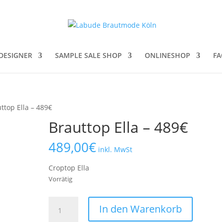
DESIGNER
SAMPLE SALE SHOP
ONLINESHOP
FA
ttop Ella – 489€
Brauttop Ella – 489€
489,00
€
inkl. MwSt
Croptop Ella
Vorrätig
Brauttop
In den Warenkorb
Ella