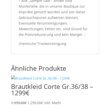
– Alle „Sample Sale“- Artikel sind
Musterteile, die in unserer Boutique zur
Anprobe genutzt wurden und von daher
Gebrauchspuren aufweisen können.
Eventuelle Verunreinigungen,
Abweichungen, Fehler etc. sind Grund für
die Preisreduzierung und kein Mangel. –
chemische Trockenreinigung
Ähnliche Produkte
Brautkleid Corte Gr.36/38 –
1299€
Ursprünglicher
Aktueller
1.999,00
€
1.299,00
€
inkl. MwSt
Preis
Preis