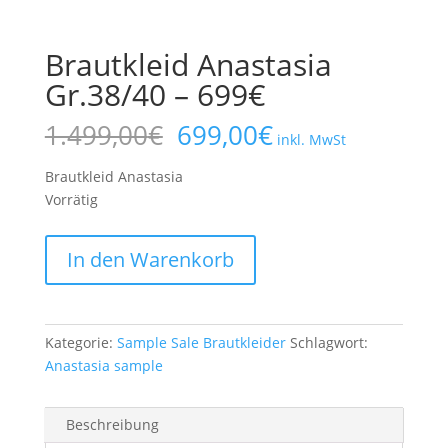
Brautkleid Anastasia
Gr.38/40 – 699€
Ursprünglicher
Aktueller
1.499,00
€
699,00
€
inkl. MwSt
Preis
Preis
war:
ist:
Brautkleid Anastasia
1.499,00€
699,00€.
Vorrätig
Brautkleid
In den Warenkorb
Anastasia
Gr.38/40
-
699€
Kategorie:
Sample Sale Brautkleider
Schlagwort:
Menge
Anastasia sample
Beschreibung