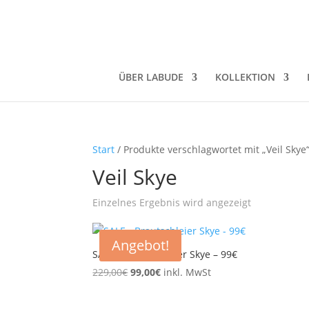
ÜBER LABUDE
KOLLEKTION
Start
/ Produkte verschlagwortet mit „Veil Skye
Veil Skye
Einzelnes Ergebnis wird angezeigt
Angebot!
SALE – Brautschleier Skye – 99€
Ursprünglicher
Aktueller
229,00
€
99,00
€
inkl. MwSt
Preis
Preis
war:
ist: