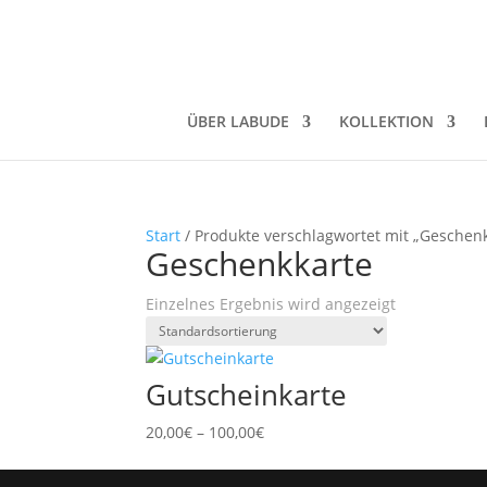
ÜBER LABUDE
KOLLEKTION
Start
/ Produkte verschlagwortet mit „Geschen
Geschenkkarte
Einzelnes Ergebnis wird angezeigt
Gutschein­karte
Preisspanne:
20,00
€
–
100,00
€
20,00€
bis