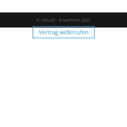
war:
ist:
49,90€
19,90€.
© Labude - Brautmode 2023
Vertrag widerrufen