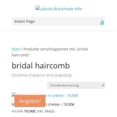
Select Page
Start
/ Produkte verschlagwortet mit „bridal
haircomb“
bridal haircomb
Einzelnes Ergebnis wird angezeigt
Angebot!
Minikamm Azalée in creme – 19,90€
Ursprünglicher
Aktueller
49,90
€
19,90
€
inkl. MwSt
Preis
Preis