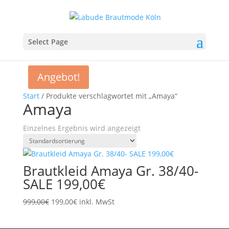
Select Page
Angebot!
Start
/ Produkte verschlagwortet mit „Amaya“
Amaya
Einzelnes Ergebnis wird angezeigt
Brautkleid Amaya Gr. 38/40-
SALE 199,00€
Ursprünglicher
Aktueller
999,00
€
199,00
€
inkl. MwSt
Preis
Preis
war:
ist: