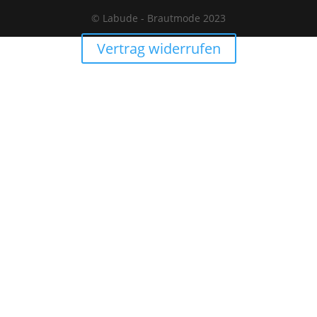
999,00€
199,00€.
© Labude - Brautmode 2023
Vertrag widerrufen