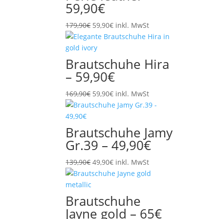
59,90€
Ursprünglicher
Aktueller
179,90
€
59,90
€
inkl. MwSt
Preis
Preis
war:
ist:
179,90€
59,90€.
Brautschuhe Hira
– 59,90€
Ursprünglicher
Aktueller
169,90
€
59,90
€
inkl. MwSt
Preis
Preis
war:
ist:
169,90€
59,90€.
Brautschuhe Jamy
Gr.39 – 49,90€
Ursprünglicher
Aktueller
139,90
€
49,90
€
inkl. MwSt
Preis
Preis
war:
ist:
139,90€
49,90€.
Brautschuhe
Jayne gold – 65€