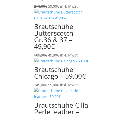
Ursprünglicher
Aktueller
210,00
€
59,00
€
inkl. MwSt
Preis
Preis
war:
ist:
210,00€
59,00€.
Brautschuhe
Butterscotch
Gr.36 & 37 –
49,90€
Ursprünglicher
Aktueller
109,90
€
49,90
€
inkl. MwSt
Preis
Preis
war:
ist:
Brautschuhe
109,90€
49,90€.
Chicago – 59,00€
Ursprünglicher
Aktueller
249,00
€
59,00
€
inkl. MwSt
Preis
Preis
war:
ist:
249,00€
59,00€.
Brautschuhe Cilla
Perle leather –