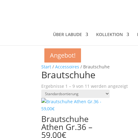
ÜBER LABUDE
KOLLEKTION
Angebot!
Angebot!
Angebot!
Angebot!
Angebot!
Angebot!
Angebot!
Angebot!
Angebot!
Start
/
Accessoires
/ Brautschuhe
Brautschuhe
Ergebnisse 1 – 9 von 11 werden angezeigt
Brautschuhe
Athen Gr.36 –
59,00€