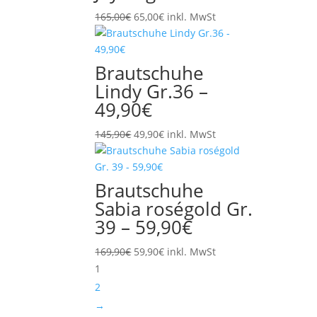
Ursprünglicher
Aktueller
165,00
€
65,00
€
inkl. MwSt
Preis
Preis
war:
ist:
165,00€
65,00€.
Brautschuhe
Lindy Gr.36 –
49,90€
Ursprünglicher
Aktueller
145,90
€
49,90
€
inkl. MwSt
Preis
Preis
war:
ist:
145,90€
49,90€.
Brautschuhe
Sabia roségold Gr.
39 – 59,90€
Ursprünglicher
Aktueller
169,90
€
59,90
€
inkl. MwSt
Preis
Preis
1
war:
ist:
2
169,90€
59,90€.
→